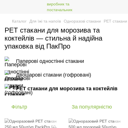
Каталог
Для їжі та напоїв
Одноразові стакани
РЕТ стакани 
РЕТ стакани для морозива та
коктейлів — стильна й надійна
упаковка від ПакПро
Паперові одностінні стакани
Двошарові стакани (гофровані)
РЕТ стакани для морозива та коктейлів
Фільтр
За популярністю