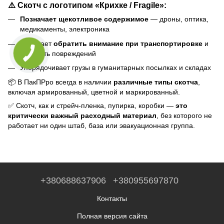
⚠️ Скотч с логотипом
«Крихке / Fragile»
:
Позначает щекотливое содержимое
— дроны, оптика,
медикаменты, электроника
Помогает
обратить внимание при транспортировке
и
избежать повреждений
Упорядочивает грузы в гуманитарных посылках и складах
📦 В ПакПРро всегда в наличии
различные типы скотча
,
включая армированный, цветной и маркированный.
✅ Скотч, как и стрейч-пленка, пупирка, коробки —
это
критически важный расходный материал
, без которого не
работает ни один штаб, база или эвакуационная группа.
+380688637906
+380955697870
Контакты
Полная версия сайта