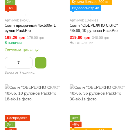
Хит
Купили больше 200 шт
−6%
Видеоосмотр 4k
1
1
Артикул: sko-05
Артикул: 10-sk-1s
Скотч прозрачный 45х500м 1
Скотч "ОБЕРЕЖНО СКЛО"
рулон PackPro
48х66, 10 рулонов PackPro
168.26 грн
319.60 грн
179.00 грн
340.00 грн
В наличии
Нет в наличии
Оптовые цены
Заказ от 7 единиц
Распродажа
Хит
Хит
−6%