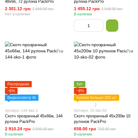
48х66, 72 рулона PackPro
рулона PackPro
2 301.12 грн
1 455.12 грн
2 448.00 грн
1 548.00 грн
Нет в наличии
В наличии
Распродажа
Хит
−6%
−6%
Видеоосмотр 4k
Купили больше 200 шт
2
Артикул: 144-sko-1
Артикул: 10-sko-02
Скотч прозрачный 45х66м, 144
Скотч прозрачный 45х200м 10
рулона PackPro
рулонов PackPro
2 910.24 грн
658.00 грн
3 096.00 грн
700.00 грн
В наличии
В наличии