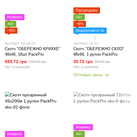
Распродажа
Новинка
Хит
Хит
−6%
−6%
Видеоосмотр 4k
1
Артикул: 18-sk-1k
Артикул: sk-1s
Скотч "ОБЕРЕЖНО КРИХКЕ"
Скотч "ОБЕРЕЖНО СКЛО"
48х66, 18шт PackPro
48х66, 1 рулон PackPro
693.72 грн
35.72 грн
738.00 грн
38.00 грн
Нет в наличии
Нет в наличии
Оптовые цены
Новинка
Новинка
Хит