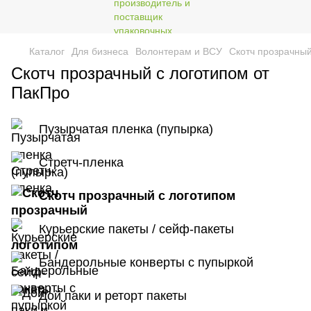
Каталог
Для бизнеса
Волонтерам и ВСУ
Скотч прозрачный
Скотч прозрачный с логотипом от
ПакПро
Пузырчатая пленка (пупырка)
Стретч-пленка
Скотч прозрачный с логотипом
Курьерские пакеты / сейф-пакеты
Бандерольные конверты с пупыркой
Дой паки и реторт пакеты