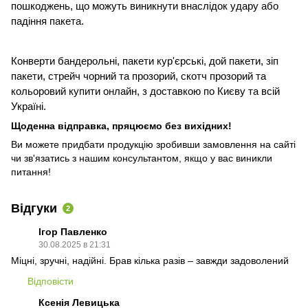
пошкоджень, що можуть виникнути внаслідок удару або
падіння пакета.
Конверти бандерольні, пакети кур'єрські, дой пакети, зіп
пакети, стрейч чорний та прозорий, скотч прозорий та
кольоровий купити онлайн, з доставкою по Києву та всій
Україні.
Щоденна відправка, пряцюємо без вихідних!
Ви можете придбати продукцію зробивши замовлення на сайті
чи зв'язатись з нашим консультантом, якщо у вас виникли
питання!
Відгуки
2
Ігор Павленко
30.08.2025 в 21:31
Міцні, зручні, надійні. Брав кілька разів – завжди задоволений
Відповісти
Ксенія Левицька