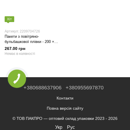
Хіт
Артикул: 2209704726
Пакети з повітряно-
бульбашкової плівки - 200 ×
300 / 100 шт PackPro
267.00 грн
Немає в наявності
+380688637906
+380955697870
Контакти
Повна версія сайту
© ТОВ ПАКПРО — оптовий склад упаковки 2023 - 2026
Укр
Рус