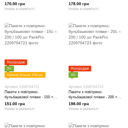
/ 200 шт PackPro
160 / 200 шт PackPro
170.00 грн
178.00 грн
Немає в наявності
Немає в наявності
Розпродаж
Хіт
Розпродаж
Купили більше 200 шт
Хіт
Артикул: 2209704721
Артикул: 2209704723
Пакети з повітряно-
Пакети з повітряно-
бульбашкової плівки - 150 ×
бульбашкової плівки - 200 ×
200 / 100 шт PackPro
200 / 100 шт PackPro
151.00 грн
198.00 грн
Немає в наявності
Немає в наявності