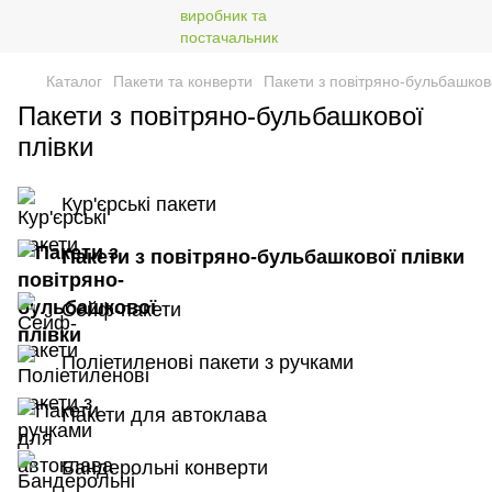
Каталог
Пакети та конверти
Пакети з повітряно-бульбашково
Пакети з повітряно-бульбашкової
плівки
Кур'єрські пакети
Пакети з повітряно-бульбашкової плівки
Сейф-пакети
Поліетиленові пакети з ручками
Пакети для автоклава
Бандерольні конверти