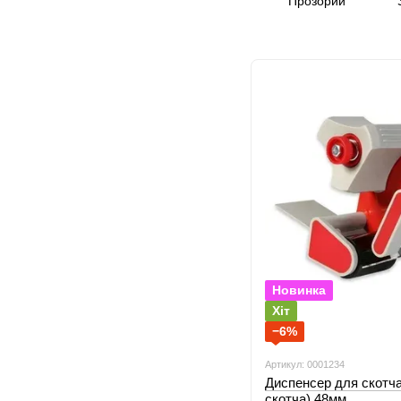
Прозорий
Новинка
Хіт
−6%
Артикул: 0001234
Диспенсер для скотча
скотча) 48мм