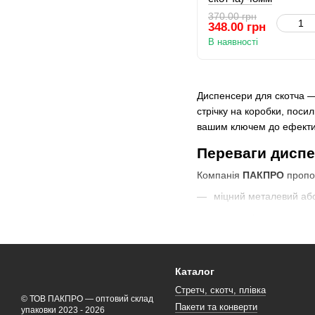
370.00 грн
348.00 грн
В наявності
Диспенсери для скотча —
стрічку на коробки, поси
вашим ключем до ефективн
Переваги диспе
Компанія
ПАКПРО
пропо
міцний металевий або
ергономічну ручку, щ
надійний роликовий м
гостре лезо для точно
Каталог
Такі
диспенсери для пак
Стретч, скотч, плівка
використовуються у логіст
© ТОВ ПАКПРО — оптовий склад
Пакети та конверти
упаковки 2023 - 2026