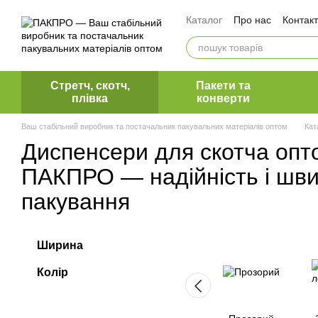
Перейти до основного контенту
Каталог
Про нас
Контак
Оплата і доставка
Обмін та повернення
Вакансії ПакПро
Коман
Блог ПакПро
Наші клієн
Стретч, скотч,
Пакети та
плівка
конверти
Ваш стабільний виробник та постачальник пакувальних матеріалів оптом
Кат
Диспенсери для скотча опт
ПАКПРО — надійність і шви
пакування
Ширина
Колір