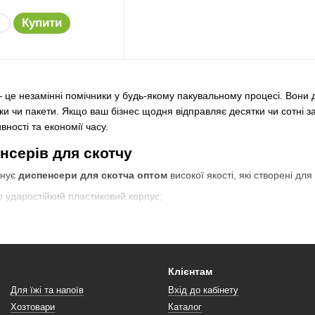
Купити
 це незамінні помічники у будь-якому пакувальному процесі. Вони 
лки чи пакети. Якщо ваш бізнес щодня відправляє десятки чи сотні 
ості та економії часу.
нсерів для скотчу
нує
диспенсери для скотча оптом
високої якості, які створені д
 ударостійкий пластиковий корпус;
о знижує навантаження на руку;
еханізм, який гарантує рівномірне розмотування стрічки;
го відрізання скотчу.
Клієнтам
увальної стрічки
забезпечують акуратне пакування без зморшок і
Для їжі та напоїв
Вхід до кабінету
иці, інтернет-магазинах, на складах і виробництві.
Хозтовари
Каталог