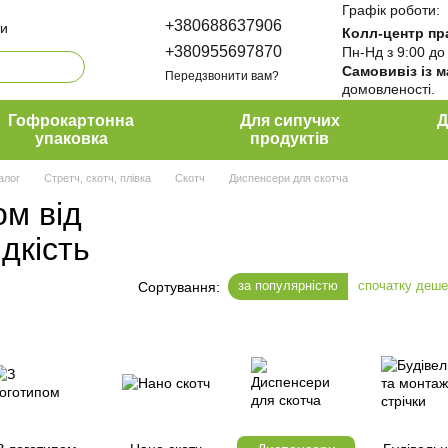
Графік роботи:
+380688637906
ти
Колл-центр пр
+380955697870
Пн-Нд з 9:00 до
Самовивіз із 
Передзвонити вам?
домовленості.
да ПакПро
ти
Гофрокартонна
Для сипучих
Д
упаковка
продуктів
алог
Стретч, скотч, плівка
Скотч
Диспенсери для скотча
ом від
дкість
за популярністю
спочатку деш
Сортування: