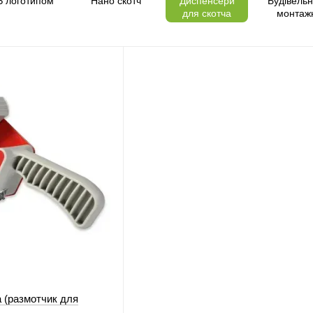
З логотипом
Нано скотч
Диспенсери
Будівельн
для скотча
монтаж
стрічк
 (размотчик для