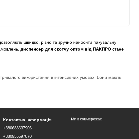
дозволяють швидко, рівно та зручно наносити пакувальну
замовлень,
диспенсер для скотчу оптом від ПАКПРО
стане
ля тривалого використання в інтенсивних умовах. Вони мають:
Ми в соцмережах
Контактна інформація
 перевитрат матеріалу. Завдяки цьому вони широко
+380688637906
+380955697870