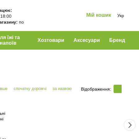
ацює:
Мій кошик
Укр
 18:00
магазину:
по
ля їжі та
Хозтовари
Аксесуари
Бренд
напоїв
евше
спочатку дорожчі
за назвою
Відображення: