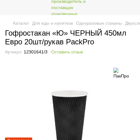
Каталог
Для еды и напитков
Одноразовые стаканы
Двухсл
Гофростакан «Ю» ЧЕРНЫЙ 450мл
Евро 20шт/рукав PackPro
Артикул:
12301641/3
Оставить отзыв