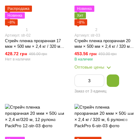
Распродажа
Новинка
Новинка
Хит
−8%
−8%
1
2
Артикул: str-02
Артикул: str-03
Стрейч пленка прозрачная 17
Стрейч пленка прозрачная 20
мкм × 500 мм × 2,4 кг / 320 м 1
мкм × 500 мм × 2,4 кг / 320 м,
рулон PackPro
1 рулон PackPro
428.72 грн
453.56 грн
466.00 грн
493.00 грн
Нет в наличии
В наличии
Оптовые цены
Заказ от 3 единиц