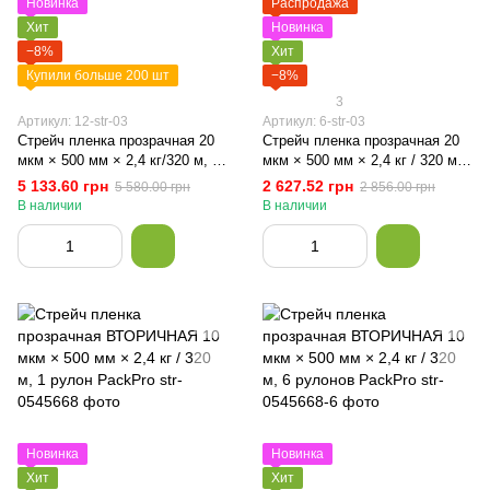
Новинка
Распродажа
Хит
Новинка
−8%
Хит
Купили больше 200 шт
−8%
3
Артикул: 12-str-03
Артикул: 6-str-03
Стрейч пленка прозрачная 20
Стрейч пленка прозрачная 20
мкм × 500 мм × 2,4 кг/320 м, 12
мкм × 500 мм × 2,4 кг / 320 м,
рулона PackPro
6 рулонов PackPro
5 133.60 грн
2 627.52 грн
5 580.00 грн
2 856.00 грн
В наличии
В наличии
Новинка
Новинка
Хит
Хит