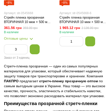
−8%
−8%
Артикул: str-0545668
Артикул: str-0545668-6
Стрейч пленка прозрачная
Стрейч пленка прозрачная
ВТОРИЧНАЯ 10 мкм × 500 мм
ВТОРИЧНАЯ 10 мкм × 500 мм
× 2,4 кг / 320 м, 1 рулон
× 2,4 кг / 320 м, 6 рулонов
361.56 грн
1 965.12 грн
393.00 грн
2 136.00 грн
PackPro
PackPro
В наличии
В наличии
Оптовые цены
Заказ от 3 единиц
Стретч-пленка прозрачная — один из самых популярных
материалов для упаковки, который обеспечивает надежную
защиту товаров при транспортировке и хранении. Компания
ПАКПРО
предлагает
стретч-пленку прозрачную оптом
по
самым выгодным ценам в Украине. Наш товар — это высокое
качество, прочность, эластичность и стабильность намотки,
что позволяет экономно расходовать материал при упаковке.
Преимущества прозрачной стретч-пленки
Прозрачная стретч-пленка — универсальный вариант для