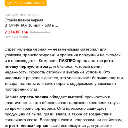
Купили больше 200 шт
Артикул: str-054566-6
Стрейч пленка черная
ВТОРИЧНАЯ 10 мкм × 500 мм
× 2,4 кг / 320 м, 6 рулонов
2 174.88 грн
2 364.00 грн
PackPro
Нет в наличии
Стретч-пленка черная — незаменимый материал для
упаковки, транспортировки и хранения продукции на складах
и в производстве. Компания
ПАКПРО
предлагает
стретч-
пленку черную оптом
для бизнеса, который ценит
надежность, скорость отгрузки и выгодные условия. Это
идеальное решение для тех, кто упаковывает большие партии
товара, паллеты или хочет скрыть содержимое упаковки от
посторонних глаз.
Черная
стретч-пленка
обладает высокой прочностью и
эластичностью, что обеспечивает надежное крепление груза
во время транспортировки. Она прекрасно защищает
продукцию от пыли, грязи, влаги, а также от воздействия
солнечного света. Благодаря своим непрозрачным свойствам,
стретч-пленка черная
часто используется для упаковки