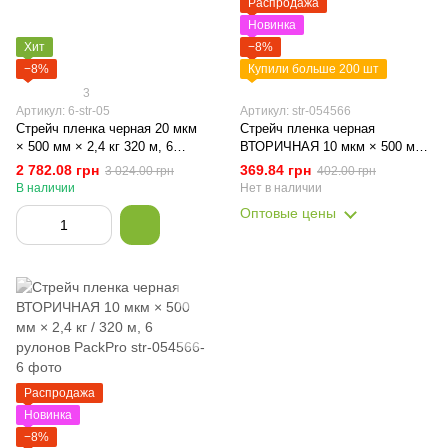
Распродажа
Новинка
Хит
−8%
−8%
Купили больше 200 шт
3
Артикул: 6-str-05
Артикул: str-054566
Стрейч пленка черная 20 мкм
Стрейч пленка черная
× 500 мм × 2,4 кг 320 м, 6
ВТОРИЧНАЯ 10 мкм × 500 мм
рулонов PackPro
× 2,4 кг / 320 м, 1 рулон
2 782.08 грн
369.84 грн
3 024.00 грн
402.00 грн
PackPro
В наличии
Нет в наличии
Оптовые цены
Распродажа
Новинка
−8%