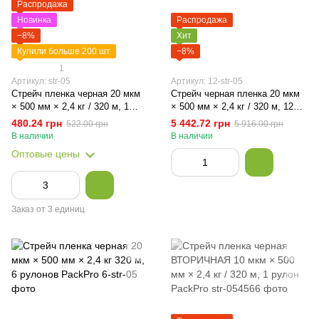
Распродажа
Новинка
Распродажа
−8%
Хит
Купили больше 200 шт
−8%
1
Артикул: str-05
Артикул: 12-str-05
Стрейч пленка черная 20 мкм
Стрейч черная пленка 20 мкм
× 500 мм × 2,4 кг / 320 м, 1
× 500 мм × 2,4 кг / 320 м, 12
рулон PackPro
рулона PackPro
480.24 грн
5 442.72 грн
522.00 грн
5 916.00 грн
В наличии
В наличии
Оптовые цены
Заказ от 3 единиц