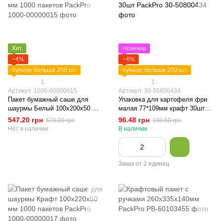
Хит
Новинка
−4%
−4%
Купили больше 200 шт
Купили больше 200 шт
1
1
Артикул: 1000-00000015
Артикул: 30-50800434
Пакет бумажный саше для
Упаковка для картофеля фри
шаурмы Белый 100х200х50 мм
малая 77*109мм крафт 30шт
1000 пакетов PackPro
PackPro
547.20 грн
96.48 грн
570.00 грн
100.50 грн
Нет в наличии
В наличии
Заказ от 2 единиц