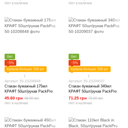
PackPro
Нет в наличии
Нет в наличии
Хит
Хит
−5%
−5%
Купили больше 200 шт
Купили больше 200 шт
1
1
Артикул: 50-10208848
Артикул: 50-10209037
Стакан бумажный 175мл
Стакан бумажный 340мл
КРАФТ 50шт/рукав PackPro
КРАФТ 50шт/рукав PackPro
45.60 грн
71.25 грн
48.00 грн
75.00 грн
Нет в наличии
Нет в наличии