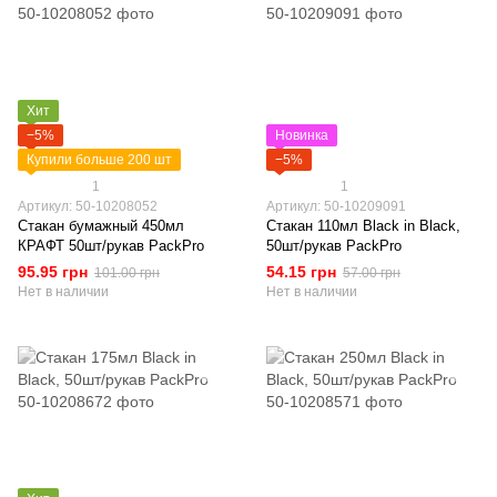
Хит
−5%
Новинка
Купили больше 200 шт
−5%
1
1
Артикул: 50-10208052
Артикул: 50-10209091
Стакан бумажный 450мл
Стакан 110мл Black in Black,
КРАФТ 50шт/рукав PackPro
50шт/рукав PackPro
95.95 грн
54.15 грн
101.00 грн
57.00 грн
Нет в наличии
Нет в наличии