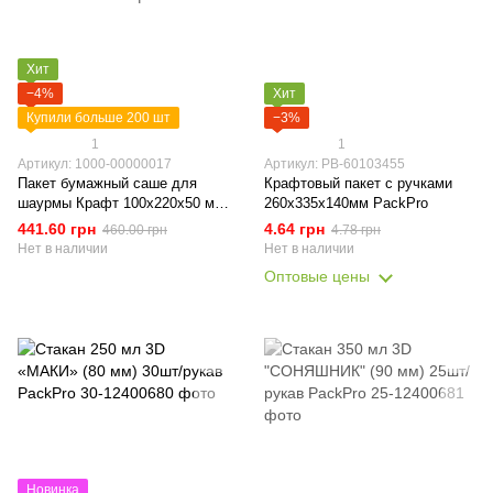
Хит
−4%
Хит
Купили больше 200 шт
−3%
1
1
Артикул: 1000-00000017
Артикул: PB-60103455
Пакет бумажный саше для
Крафтовый пакет с ручками
шаурмы Крафт 100х220х50 мм
260х335х140мм PackPro
1000 пакетов PackPro
441.60 грн
4.64 грн
460.00 грн
4.78 грн
Нет в наличии
Нет в наличии
Оптовые цены
Новинка