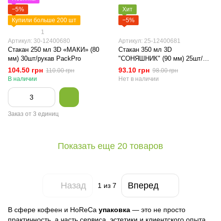
−5%
Хит
Купили больше 200 шт
−5%
1
Артикул: 30-12400680
Артикул: 25-12400681
Стакан 250 мл 3D «МАКИ» (80
Стакан 350 мл 3D
мм) 30шт/рукав PackPro
"СОНЯШНИК" (90 мм) 25шт/
рукав PackPro
104.50 грн
93.10 грн
110.00 грн
98.00 грн
В наличии
Нет в наличии
Заказ от 3 единиц
Показать еще 20 товаров
Назад
Вперед
1
из 7
В сфере кофеен и HoReCa
упаковка
— это не просто
практичность, а часть сервиса, эстетики и клиентского опыта.