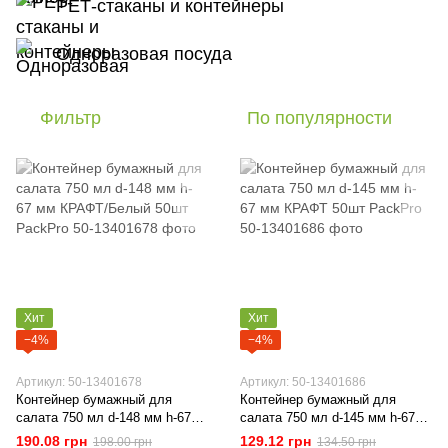
РЕТ-стаканы и контейнеры
Одноразовая посуда
Фильтр
По популярности
Хит
Хит
−4%
−4%
Артикул: 50-13401678
Артикул: 50-13401686
Контейнер бумажный для
Контейнер бумажный для
салата 750 мл d-148 мм h-67
салата 750 мл d-145 мм h-67
мм КРАФТ/Белый 50шт
мм КРАФТ 50шт PackPro
190.08 грн
129.12 грн
198.00 грн
134.50 грн