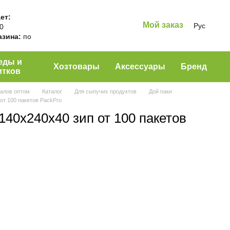
ет:
Мой заказ
Рус
00
азина:
по
еды и
Хозтовары
Аксессуары
Бренд
итков
алов оптом
Каталог
Для сыпучих продуктов
Дой паки
от 100 пакетов PackPro
140х240х40 зип от 100 пакетов