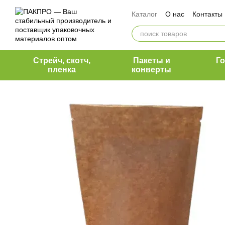
Перейти к основному контенту
Каталог
О нас
Контакты
Оплата и доставка
Обмен и возврат
Вакансии ПакПро
Команда ПакПро
Блог 
Стрейч, скотч,
Пакеты и
Г
Наши клиенты
пленка
конверты