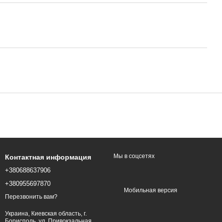
Мы в соцсетях
Контактная информация
+380688637906
+380955697870
Мобильная версия
Перезвонить вам?
Украина, Киевская область, г.
Борисполь, ул. Привокзальная