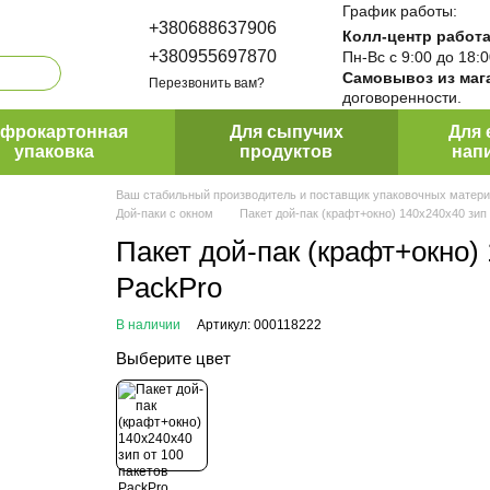
График работы:
+380688637906
Колл-центр работа
+380955697870
Пн-Вс с 9:00 до 18:
Самовывоз из маг
Перезвонить вам?
договоренности.
ПакПро
офрокартонная
Для сыпучих
Для 
упаковка
продуктов
нап
Ваш стабильный производитель и поставщик упаковочных матери
Дой-паки с окном
Пакет дой-пак (крафт+окно) 140х240х40 зип 
Пакет дой-пак (крафт+окно) 
PackPro
В наличии
Артикул: 000118222
Выберите цвет