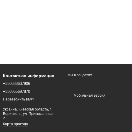
Мы в соцсетях
Контактная информация
+380688637906
+380955697870
Мобильная версия
Перезвонить вам?
Украина, Киевская область, г.
Борисполь, ул. Привокзальная
21
Карта проезда