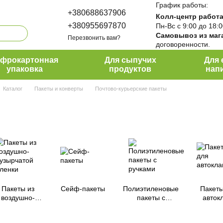
График работы:
+380688637906
Колл-центр работа
+380955697870
Пн-Вс с 9:00 до 18:
Самовывоз из маг
Перезвонить вам?
договоренности.
ПакПро
офрокартонная
Для сыпучих
Для 
упаковка
продуктов
нап
Каталог
Пакеты и конверты
Почтово-курьерские пакеты
Пакеты из
Сейф-пакеты
Полиэтиленовые
Пакеты
воздушно-
пакеты с
авток
пузырчатой ​​
ручками
пленки