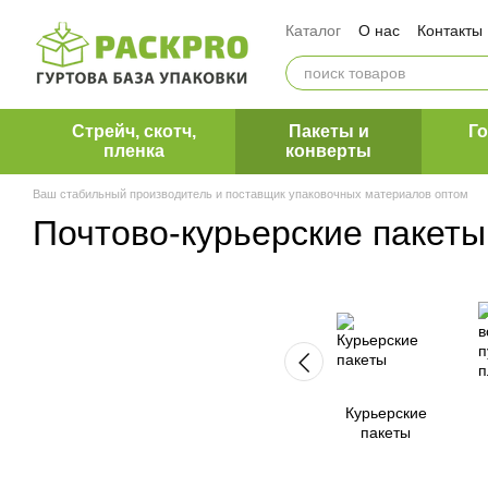
Перейти к основному контенту
Каталог
О нас
Контакты
Оплата и доставка
Обмен и возврат
Вакансии ПакПро
Команда ПакПро
Блог 
Стрейч, скотч,
Пакеты и
Г
Наши клиенты
пленка
конверты
Ваш стабильный производитель и поставщик упаковочных материалов оптом
Почтово-курьерские пакеты
Курьерские
пакеты