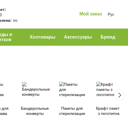
ет:
Мой заказ
Рус
00
азина:
по
еды и
Хозтовары
Аксессуары
Бренд
итков
 для
Бандерольные
Пакеты для
Крафт пакеты
лава
конверты
стерилизации
з логотипом