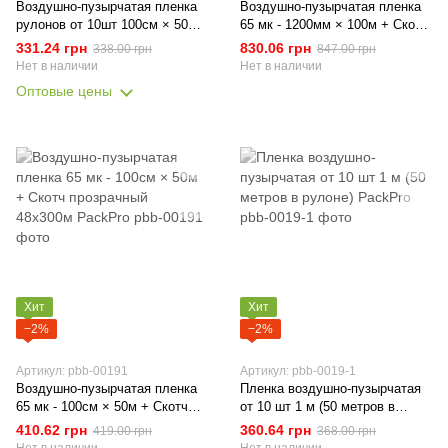
Воздушно-пузырчатая пленка
Воздушно-пузырчатая пленка
рулонов от 10шт 100см × 50м
65 мк - 1200мм × 100м + Скотч
PackPro
прозрачный 48х300м PackPro
331.24 грн
830.06 грн
338.00 грн
847.00 грн
Нет в наличии
Нет в наличии
Оптовые цены
Хит
Хит
−2%
−2%
Артикул: pbb-00191
Артикул: pbb-0019-1
Воздушно-пузырчатая пленка
Пленка воздушно-пузырчатая
65 мк - 100см × 50м + Скотч
от 10 шт 1 м (50 метров в
прозрачный 48х300м PackPro
рулоне) PackPro
410.62 грн
360.64 грн
419.00 грн
368.00 грн