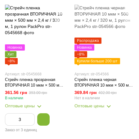
Распродажа
Новинка
Новинка
Хит
−8%
−8%
Купили больше 200 шт
Артикул: str-0545668
Артикул: str-054566
Стрейч пленка прозрачная
Стрейч пленка черная
ВТОРИЧНАЯ 10 мкм × 500 мм
ВТОРИЧНАЯ 10 мкм × 500 мм
× 2,4 кг / 320 м, 1 рулон
× 2,4 кг / 320 м, 1 рулон
361.56 грн
369.84 грн
393.00 грн
402.00 грн
PackPro
PackPro
В наличии
Нет в наличии
Оптовые цены
Оптовые цены
Заказ от 3 единиц