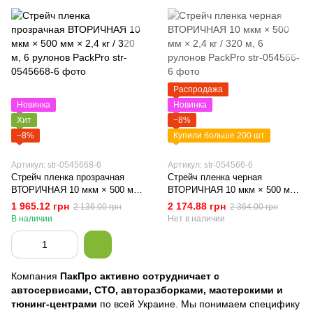
Распродажа
Новинка
Новинка
Хит
−8%
−8%
Купили больше 200 шт
Артикул: str-0545668-6
Артикул: str-054566-6
Стрейч пленка прозрачная
Стрейч пленка черная
ВТОРИЧНАЯ 10 мкм × 500 мм
ВТОРИЧНАЯ 10 мкм × 500 мм
× 2,4 кг / 320 м, 6 рулонов
× 2,4 кг / 320 м, 6 рулонов
1 965.12 грн
2 174.88 грн
2 136.00 грн
2 364.00 грн
PackPro
PackPro
В наличии
Нет в наличии
Компания
ПакПро активно сотрудничает с
автосервисами, СТО, авторазборками, мастерскими и
тюнинг-центрами
по всей Украине. Мы понимаем специфику