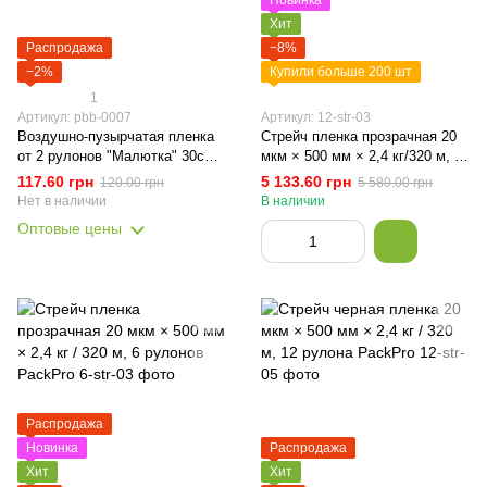
Новинка
Хит
Распродажа
−8%
−2%
Купили больше 200 шт
1
Артикул: pbb-0007
Артикул: 12-str-03
Воздушно-пузырчатая пленка
Стрейч пленка прозрачная 20
от 2 рулонов "Малютка" 30см
мкм × 500 мм × 2,4 кг/320 м, 12
× 50м PackPro
рулона PackPro
117.60 грн
5 133.60 грн
120.00 грн
5 580.00 грн
Нет в наличии
В наличии
Оптовые цены
Распродажа
Новинка
Распродажа
Хит
Хит