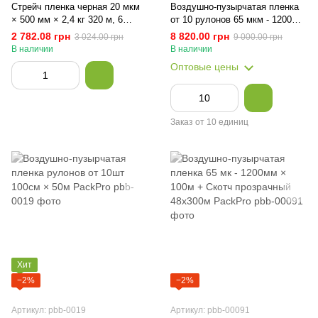
Стрейч пленка черная 20 мкм
Воздушно-пузырчатая пленка
× 500 мм × 2,4 кг 320 м, 6
от 10 рулонов 65 мкм - 1200мм
рулонов PackPro
× 100м PackPro
2 782.08 грн
8 820.00 грн
3 024.00 грн
9 000.00 грн
В наличии
В наличии
Оптовые цены
Заказ от 10 единиц
Хит
−2%
−2%
Артикул: pbb-0019
Артикул: pbb-00091