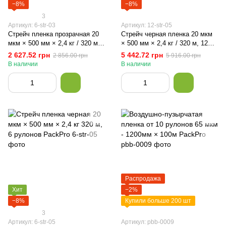
−8%
−8%
3
Артикул: 6-str-03
Артикул: 12-str-05
Стрейч пленка прозрачная 20
Стрейч черная пленка 20 мкм
мкм × 500 мм × 2,4 кг / 320 м,
× 500 мм × 2,4 кг / 320 м, 12
6 рулонов PackPro
рулона PackPro
2 627.52 грн
5 442.72 грн
2 856.00 грн
5 916.00 грн
В наличии
В наличии
Распродажа
Хит
−2%
−8%
Купили больше 200 шт
3
Артикул: 6-str-05
Артикул: pbb-0009