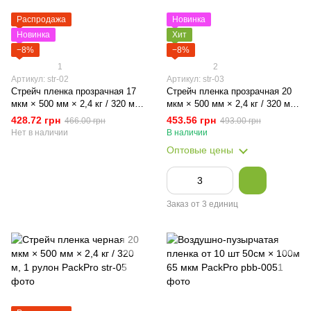
Распродажа
Новинка
Новинка
Хит
−8%
−8%
1
2
Артикул: str-02
Артикул: str-03
Стрейч пленка прозрачная 17
Стрейч пленка прозрачная 20
мкм × 500 мм × 2,4 кг / 320 м 1
мкм × 500 мм × 2,4 кг / 320 м,
рулон PackPro
1 рулон PackPro
428.72 грн
453.56 грн
466.00 грн
493.00 грн
Нет в наличии
В наличии
Оптовые цены
Заказ от 3 единиц