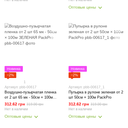
Нет в наличии
Нет в наличии
Оптовые цены
Новинка
Новинка
−2%
−2%
1
Артикул: pbb-00617
Артикул: pbb-00617_1
Воздушно-пузырчатая пленка
Пупырка в рулоне зеленая от 2
от 2 шт 65 мк - 50см × 100м
шт 50см × 100м PackPro
ЗЕЛЕНАЯ PackPro
312.62 грн
312.62 грн
319.00 грн
319.00 грн
Нет в наличии
Нет в наличии
Оптовые цены
Оптовые цены