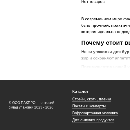
Нет товаров
В современном мире ф
быть
прочной, практичн
которая идеально подход
Почему стоит в
Наши
упаковки для бур
жир и сохраняют аппетит
Преимущества нашей уп
✅
Прочный матери
✅
Удобная форма
– 
Каталог
✅
Экологичность
– 
Стрейч, скотч, пленка
✅
Привлекательный
© ООО ПАКПРО — оптовий
Пакеты и конверты
склад упаковки 2023 - 2026
✅
Оптовые цены
– в
Гофрокартонная упаковка
Для сыпучих продуктов
Одноразовая уп