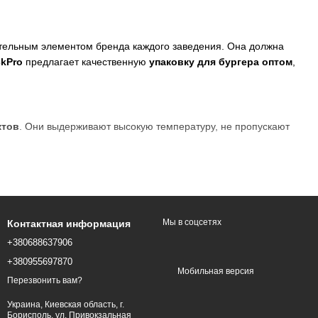
ательным элементом бренда каждого заведения. Она должна
kPro
предлагает качественную
упаковку для бургера оптом
,
ктов
. Они выдерживают высокую температуру, не пропускают
Мы в соцсетях
Контактная информация
+380688637906
+380955697870
Мобильная версия
Перезвонить вам?
Украина, Киевская область, г.
том
Борисполь, ул. Привокзальная