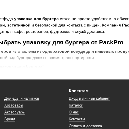
астфуда
упаковка для бургера
стала не просто удобством, а обяз
ой, эстетичной
и безопасной для контакта с пищей. Компания
Pac
ит для кафе, ресторанов, фудтраков и служб доставки.
ыбрать упаковку для бургера от PackPro
геров
изготовлены из
одноразовой посуде для пищевых проду
ный вид бургера даже во время транспортировки.
аковки для бургера:
ал
– не рвется, не деформируется во время доставки.
идеально фиксирует бургер, предотвращает протекание.
Клиентам
упаковка пригодна для вторичной переработки.
Для еды и напитков
Вход в личный кабинет
 вид
– подчеркивает имидж вашего заведения.
Хозтовары
Каталог
ыгодное предложение для бизнеса любого масштаба.
Аксессуары
О нас
Бренд
Контакты
аковка для бургера — выгодно купить оп
Оплата и доставка