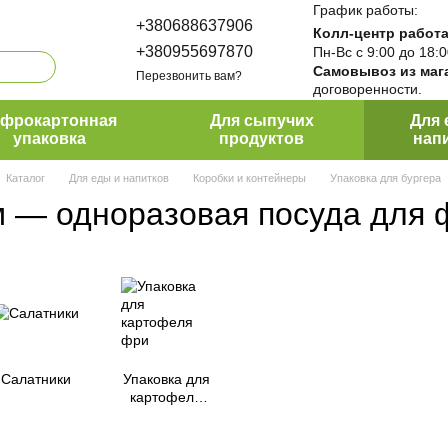
График работы:
+380688637906
Колл-центр работа
+380955697870
Пн-Вс с 9:00 до 18:
Самовывоз из маг
Перезвонить вам?
договоренности.
ПакПро
офрокартонная
Для сыпучих
Для 
упаковка
продуктов
нап
Каталог
Для еды и напитков
Коробки и контейнеры
Упаковка для бургера
ом — одноразовая посуда для
Салатники
Упаковка для
картофеля
фри