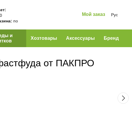
ет:
Мой заказ
Рус
00
азина:
по
еды и
Хозтовары
Аксессуары
Бренд
итков
 фастфуда от ПАКПРО