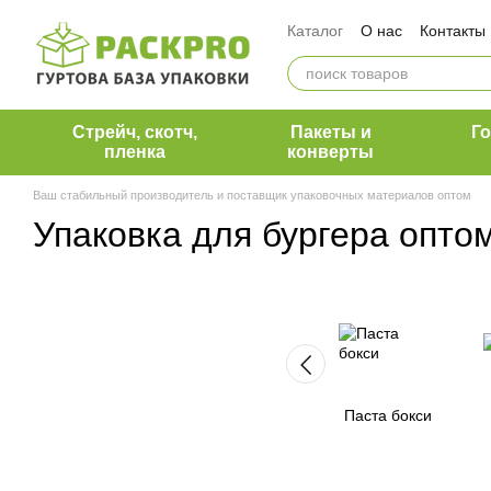
Перейти к основному контенту
Каталог
О нас
Контакты
Оплата и доставка
Обмен и возврат
Вакансии ПакПро
Команда ПакПро
Блог 
Стрейч, скотч,
Пакеты и
Г
Наши клиенты
пленка
конверты
Ваш стабильный производитель и поставщик упаковочных материалов оптом
Упаковка для бургера опт
Паста бокси