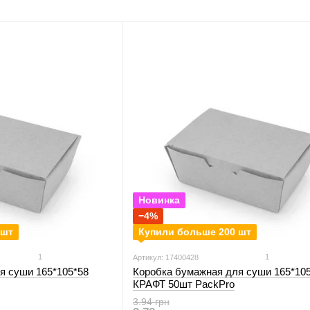
фри
Новинка
−4%
 шт
Купили больше 200 шт
1
1
Артикул: 17400428
я суши 165*105*58
Коробка бумажная для суши 165*10
КРАФТ 50шт PackPro
3.94 грн