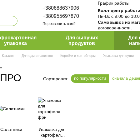
График работы:
+380688637906
Колл-центр работа
+380955697870
Пн-Вс с 9:00 до 18:
Самовывоз из маг
Перезвонить вам?
договоренности.
ПакПро
офрокартонная
Для сыпучих
Для 
упаковка
продуктов
нап
Каталог
Для еды и напитков
Коробки и контейнеры
Упаковка для суши
—
КПРО
по популярности
сначала деше
Сортировка:
Салатники
Упаковка для
картофеля