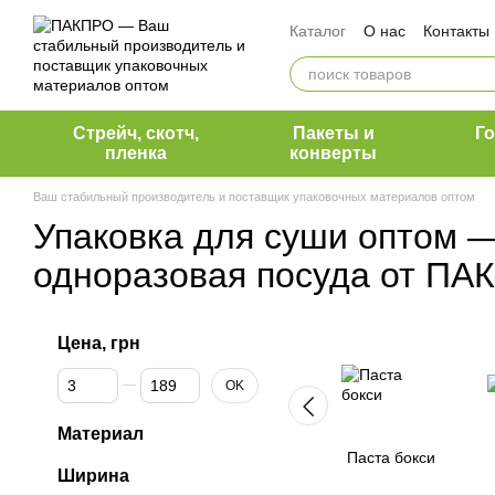
Перейти к основному контенту
Каталог
О нас
Контакты
Оплата и доставка
Обмен и возврат
Вакансии ПакПро
Команда ПакПро
Блог 
Стрейч, скотч,
Пакеты и
Г
Наши клиенты
пленка
конверты
Ваш стабильный производитель и поставщик упаковочных материалов оптом
Упаковка для суши оптом 
одноразовая посуда от ПА
Цена, грн
От Цена, грн
До Цена, грн
OK
Материал
Паста бокси
Ширина