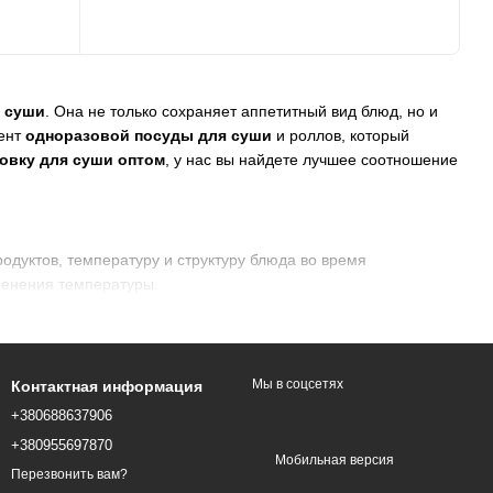
я суши
. Она не только сохраняет аппетитный вид блюд, но и
ент
одноразовой посуды для суши
и роллов, который
овку для суши оптом
, у нас вы найдете лучшее соотношение
одуктов, температуру и структуру блюда во время
менения температуры.
Мы в соцсетях
Контактная информация
+380688637906
+380955697870
Мобильная версия
Перезвонить вам?