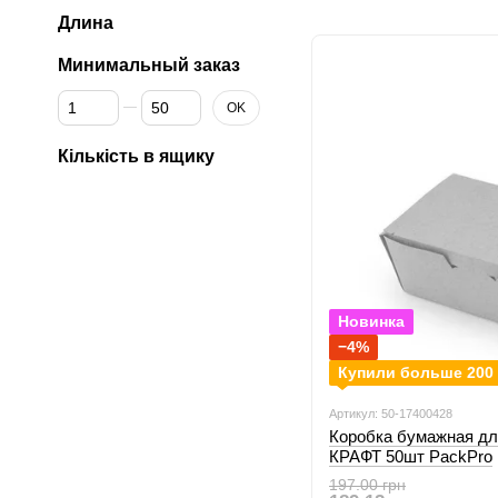
Длина
Минимальный заказ
От Минимальный заказ
До Минимальный заказ
OK
Кількість в ящику
Новинка
−4%
Купили больше 200
Артикул: 50-17400428
Коробка бумажная дл
КРАФТ 50шт PackPro
197.00 грн