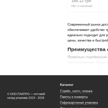
189.12 грн
Нет в наличии
Современный рынок дост
обеспечивает удобство 
идеально подходит для р
цены, качества и быстрой
Преимущества 
Правильно подобранная
транспортировки. Наши 
Основные преимущества
✅ Надежная фиксация
✅ Прозрачные вариан
Каталог
✅ Экологичные крафт
Стрейч, скотч, пленка
© ООО ПАКПРО — оптовий
✅ Большой выбор раз
Пакеты и конверты
склад упаковки 2023 - 2026
Гофрокартонная упаковка
✅ Выгодные цены пр