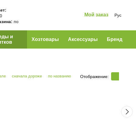
ет:
Мой заказ
Рус
00
азина:
по
еды и
Хозтовары
Аксессуары
Бренд
итков
вле
сначала дороже
по названию
Отображение: