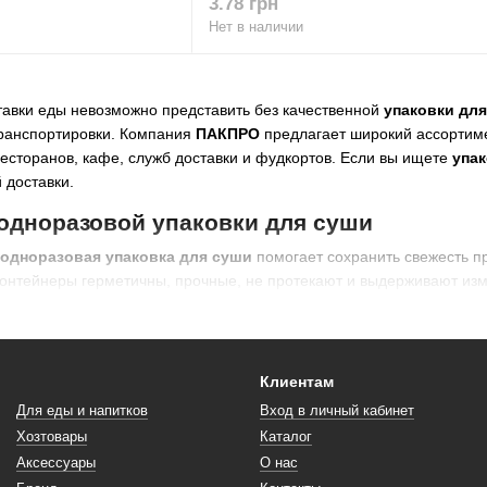
3.78 грн
Нет в наличии
авки еды невозможно представить без качественной
упаковки дл
транспортировки. Компания
ПАКПРО
предлагает широкий ассортим
есторанов, кафе, служб доставки и фудкортов. Если вы ищете
упак
 доставки.
одноразовой упаковки для суши
одноразовая упаковка для суши
помогает сохранить свежесть пр
контейнеры герметичны, прочные, не протекают и выдерживают из
:
 крышки для безопасной перевозки;
ты для презентабельного вида блюда;
Клиентам
овые боксы для суши;
Для еды и напитков
Вход в личный кабинет
меров и форм — от индивидуальных до больших сетов;
Хозтовары
Каталог
Аксессуары
О нас
и покупке
упаковки для суши оптом
.