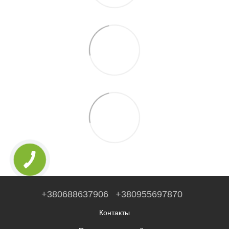
+380688637906
+380955697870
Контакты