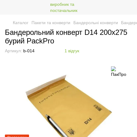
Каталог
Пакети та конверти
Бандерольні конверти
Бандеро
Бандерольний конверт D14 200х275
бурий PackPro
Артикул:
b-014
1 відгук