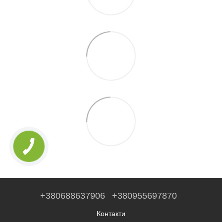
+380688637906
+380955697870
Контакти