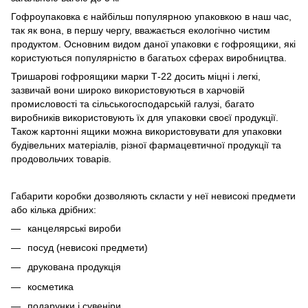
Гофроупаковка є найбільш популярною упаковкою в наш час,
так як вона, в першу чергу, вважається екологічно чистим
продуктом. Основним видом даної упаковки є гофроящики, які
користуються популярністю в багатьох сферах виробництва.
Тришарові гофроящики марки Т-22 досить міцні і легкі,
зазвичай вони широко використовуються в харчовій
промисловості та сільськогосподарській галузі, багато
виробників використовують їх для упаковки своєї продукції.
Також картонні ящики можна використовувати для упаковки
будівельних матеріалів, різної фармацевтичної продукції та
продовольчих товарів.
Габарити коробки дозволяють скласти у неї невисокі предмети
або кілька дрібних:
канцелярські вироби
посуд (невисокі предмети)
друкована продукція
косметика
подарунки і сувеніри