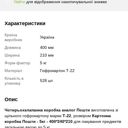
Увійти
для відображення накопичувальної знижки
%
Характеристики
Країна
Україна
виробник
Довжина
400 мм
Ширина
210 мм
Форм-фактор
5 кг
Матеріал
Гофрокартон Т-22
Кількість в
528 шт
упаковці
Опис
Чотирьохклапанна
коробка аналог Пошти
виготовлена ​​зі
щільного гофрокартону марки
Т-22
, розміром
Картонна
коробка Пошти - 5кг - 400*240*210
для пакування предметів
загальною вагою до 5 кг