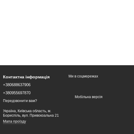
Ми в соцмережах
Контактна інформація
+380688637906
+380955697870
Мобільна версія
Передзвонити вам?
Україна, Київська область, м.
Бориспіль, вул. Привокзальна 21
Мапа проїзду