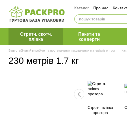
Перейти до основного контенту
Каталог
Про нас
Контак
Оплата і доставка
Обмін та повернення
Вакансії ПакПро
Коман
Блог ПакПро
Наші клієн
Стретч, скотч,
Пакети та
плівка
конверти
Ваш стабільний виробник та постачальник пакувальних матеріалів оптом
Кат
230 метрів 1.7 кг
Стретч-плівка
С
прозора