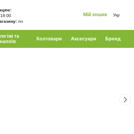
ацює:
Мій кошик
Укр
 18:00
магазину:
по
ля їжі та
Хозтовари
Аксесуари
Бренд
напоїв