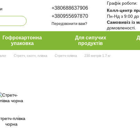
Графік роботи:
+380688637906
ти
Колл-центр пр
+380955697870
Пн-Нд з 9:00 до
Самовивіз із 
Передзвонити вам?
домовленості.
да ПакПро
ти
Гофрокартонна
Для сипучих
Д
упаковка
продуктів
алог
Стретч, скотч, плівка
Стретч-плівка
230 метрів 1.7 кг
третч-плівка
чорна