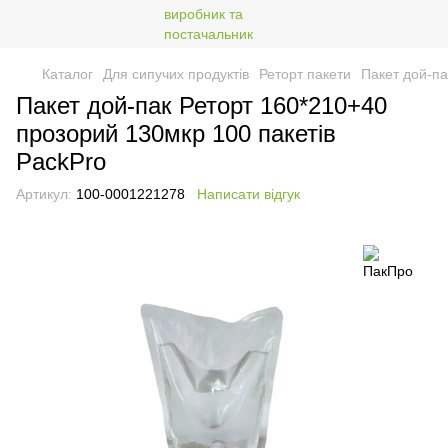
Каталог
Для сипучих продуктів
Реторт пакети
Пакет дой-па
Пакет дой-пак Реторт 160*210+40
прозорий 130мкр 100 пакетів
PackPro
Артикул:
100-0001221278
Написати відгук