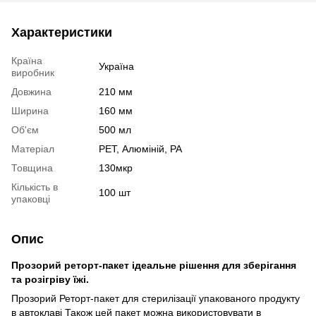
Характеристики
Країна
Україна
виробник
Довжина
210 мм
Ширина
160 мм
Об'єм
500 мл
Матеріал
РЕТ, Алюміній, PA
Товщина
130мкр
Кількість в
100 шт
упаковці
Опис
Прозорий реторт-пакет ідеальне рішення для зберігання
та розігріву їжі.
Прозорий Реторт-пакет для стерилізації упакованого продукту
в автоклаві Також цей пакет можна використовувати в