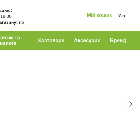
ацює:
Мій кошик
Укр
 18:00
магазину:
по
ля їжі та
Хозтовари
Аксесуари
Бренд
напоїв