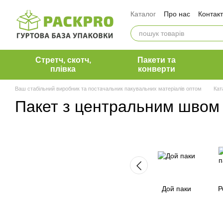
Перейти до основного контенту
Каталог
Про нас
Контак
Оплата і доставка
Обмін та повернення
Вакансії ПакПро
Коман
Блог ПакПро
Наші клієн
Стретч, скотч,
Пакети та
плівка
конверти
Ваш стабільний виробник та постачальник пакувальних матеріалів оптом
Кат
Пакет з центральним швом
Дой паки
Р