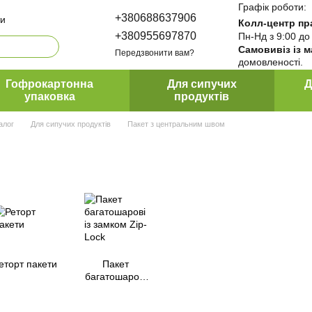
Графік роботи:
+380688637906
ти
Колл-центр пр
+380955697870
Пн-Нд з 9:00 до
Самовивіз із 
Передзвонити вам?
домовленості.
да ПакПро
ти
Гофрокартонна
Для сипучих
Д
упаковка
продуктів
алог
Для сипучих продуктів
Пакет з центральним швом
еторт пакети
Пакет
багатошарові
із замком Zip-
Lock