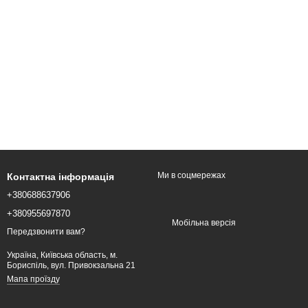
Ми в соцмережах
Контактна інформація
+380688637906
+380955697870
Мобільна версія
Передзвонити вам?
Україна, Київська область, м.
Бориспіль, вул. Привокзальна 21
Мапа проїзду