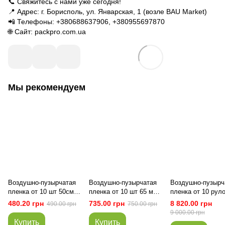
📞 Свяжитесь с нами уже сегодня!
📍 Адрес: г. Борисполь, ул. Январская, 1 (возле BAU Market)
📲 Телефоны: +380688637906, +380955697870
🌐 Сайт: packpro.com.ua
Мы рекомендуем
Воздушно-пузырчатая
Воздушно-пузырчатая
Воздушно-пузырч
пленка от 10 шт 50см ×
пленка от 10 шт 65 мкм
пленка от 10 рул
100м 65 мкм PackPro
- 100см × 100м PackPro
65 мкм - 1200мм 
480.20 грн
735.00 грн
8 820.00 грн
490.00 грн
750.00 грн
100м PackPro
9 000.00 грн
Купить
Купить