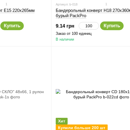
1
1
Артикул: b-018
т E15 220х265мм
Бандерольный конверт H18 270х360
бурый PackPro
Купить
Купить
9.14 грн
Заказ от 100 единиц
В наличии
Хит
Купили больше 200 шт