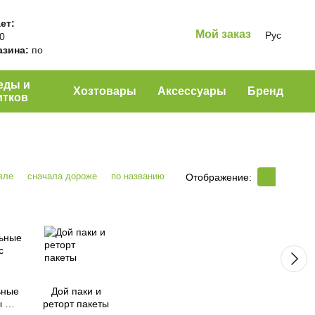
ет:
Мой заказ
Рус
00
азина:
по
еды и
Хозтовары
Аксессуары
Бренд
итков
вле
сначала дороже
по названию
Отображение:
ьные
Дой паки и
 с
реторт пакеты