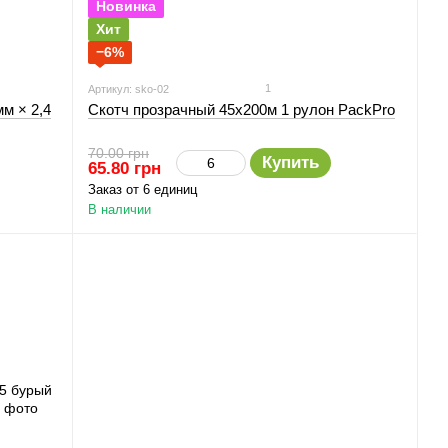
Новинка
Хит
−6%
1
Артикул: sko-02
м × 2,4
Скотч прозрачный 45х200м 1 рулон PackPro
70.00 грн
Купить
65.80 грн
Заказ от 6 единиц
В наличии