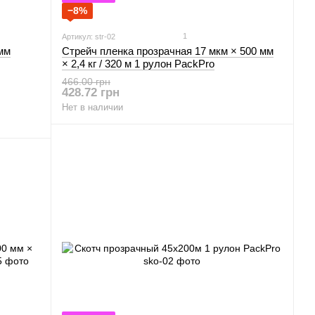
−8%
1
Артикул: str-02
мм
Стрейч пленка прозрачная 17 мкм × 500 мм
× 2,4 кг / 320 м 1 рулон PackPro
466.00 грн
428.72 грн
Нет в наличии