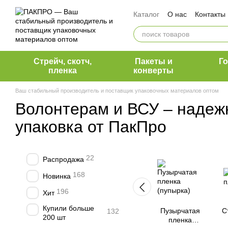
Перейти к основному контенту
Каталог
О нас
Контакты
Оплата и доставка
Обмен и возврат
Вакансии ПакПро
Команда ПакПро
Блог 
Стрейч, скотч,
Пакеты и
Г
Наши клиенты
пленка
конверты
Ваш стабильный производитель и поставщик упаковочных материалов оптом
Волонтерам и ВСУ – надеж
упаковка от ПакПро
22
Распродажа
168
Новинка
196
Хит
Купили больше
Пузырчатая
С
132
200 шт
пленка