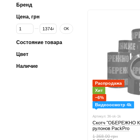
(пупырка)
Бренд
Цена, грн
От Цена, грн
До Цена, грн
OK
Состояние товара
Цвет
Наличие
Распродажа
Хит
−6%
Видеоосмотр 4k
Артикул: 36-sk-1k
Скотч "ОБЕРЕЖНО КР
рулонов PackPro
1 368.00 грн