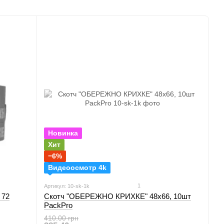
ой
Новинка
Хит
−6%
Видеоосмотр 4k
1
Артикул: 10-sk-1k
 72
Скотч "ОБЕРЕЖНО КРИХКЕ" 48х66, 10шт
PackPro
410.00 грн