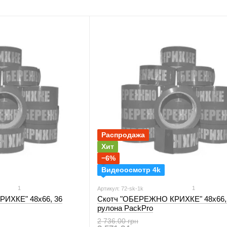
логотипом
пакеты
пупырк
Распродажа
Хит
−6%
Видеоосмотр 4k
1
1
Артикул: 72-sk-1k
ИХКЕ" 48х66, 36
Скотч "ОБЕРЕЖНО КРИХКЕ" 48х66,
рулона PackPro
2 736.00 грн