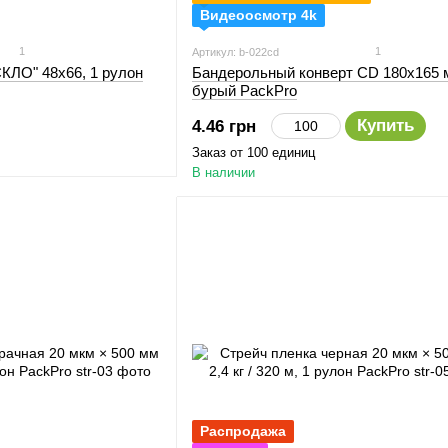
Видеоосмотр 4k
1
1
Артикул: b-022cd
ЛО" 48х66, 1 рулон
Бандерольный конверт CD 180х165 
бурый PackPro
Купить
4.46 грн
Заказ от 100 единиц
В наличии
Распродажа