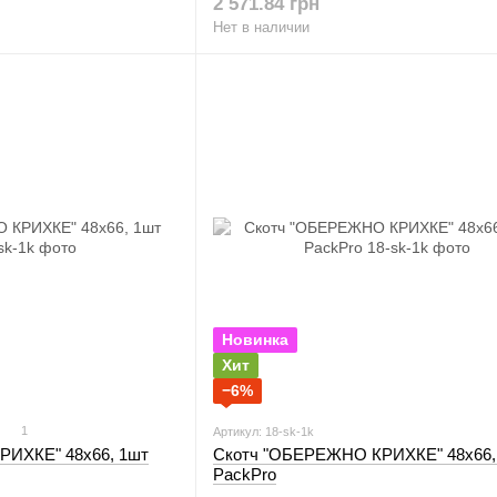
2 571.84 грн
Нет в наличии
Новинка
Хит
−6%
1
Артикул: 18-sk-1k
ИХКЕ" 48х66, 1шт
Скотч "ОБЕРЕЖНО КРИХКЕ" 48х66,
PackPro