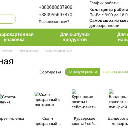
График работы:
+380688637906
Колл-центр работа
+380955697870
Пн-Вс с 9:00 до 18:
Самовывоз из маг
Перезвонить вам?
договоренности.
ПакПро
офрокартонная
Для сыпучих
Для 
упаковка
продуктов
нап
Каталог
Для бизнеса
Волонтерам и ВСУ
ная
по популярности
сначала деше
Сортировка:
третч-пленка
Скотч
Курьерские
Бандерол
прозрачный с
пакеты / сейф-
конверты