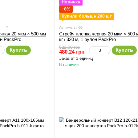
Новинка
−8%
Купили больше 200 шт
2
1
Артикул: str-05
чная 20 мкм × 500 мм
Стрейч пленка черная 20 мкм × 500 м
лон PackPro
кг / 320 м, 1 рулон PackPro
522.00 грн
Купить
Купить
480.24 грн
Заказ от 3 единиц
В наличии