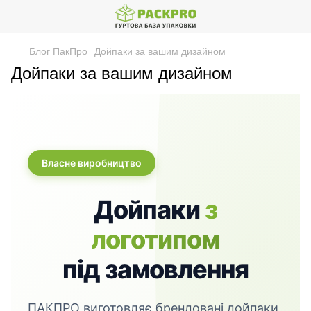
Блог ПакПро
Дойпаки за вашим дизайном
Дойпаки за вашим дизайном
Власне виробництво
Дойпаки
з
логотипом
під замовлення
ПАКПРО виготовляє брендовані дойпаки