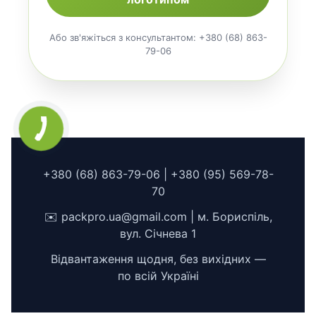
Або зв'яжіться з консультантом: +380 (68) 863-
79-06
+380 (68) 863-79-06 | +380 (95) 569-78-
70
✉️ packpro.ua@gmail.com | м. Бориспіль,
вул. Січнева 1
Відвантаження щодня, без вихідних —
по всій Україні