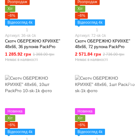
Розпродаж
Розпродаж
Хіт
Хіт
−6%
−6%
Відеоогляд 4k
Відеоогляд 4k
1
1
Артикул: 36-sk-1k
Артикул: 72-sk-1k
Скотч ОБЕРЕЖНО КРИХКЕ"
Скотч ОБЕРЕЖНО КРИХКЕ"
48х66, 36 рулонів PackPro
48х66, 72 рулона PackPro
1 285.92 грн
2 571.84 грн
1 368.00 грн
2 736.00 грн
Немає в наявності
Немає в наявності
Новинка
Новинка
Хіт
Хіт
−6%
−6%
Відеоогляд 4k
Відеоогляд 4k
1
1