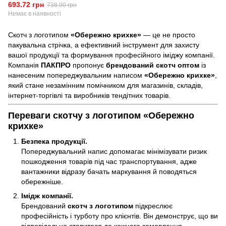
693.72 грн
738.00 грн
Немає в наявності
Скотч з логотипом
«Обережно крихке»
— це не просто
пакувальна стрічка, а ефективний інструмент для захисту
вашої продукції та формування професійного іміджу компанії.
Компанія
ПАКПРО
пропонує
брендований скотч оптом
із
нанесеним попереджувальним написом
«Обережно крихке»
,
який стане незамінним помічником для магазинів, складів,
інтернет-торгівлі та виробників тендітних товарів.
Переваги скотчу з логотипом «Обережно
крихке»
Безпека продукції.
Попереджувальний напис допомагає мінімізувати ризик
пошкодження товарів під час транспортування, адже
вантажники відразу бачать маркування й поводяться
обережніше.
Імідж компанії.
Брендований
скотч з логотипом
підкреслює
професійність і турботу про клієнтів. Він демонструє, що ви
відповідально ставитеся до кожного замовлення.