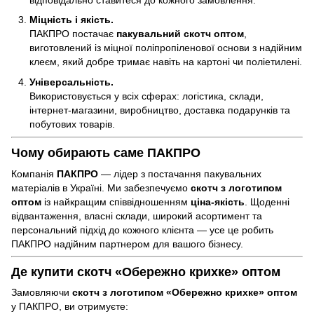
Міцність і якість.
ПАКПРО постачає
пакувальний скотч оптом
,
виготовлений із міцної поліпропіленової основи з надійним
клеєм, який добре тримає навіть на картоні чи поліетилені.
Універсальність.
Використовується у всіх сферах: логістика, склади,
інтернет-магазини, виробництво, доставка подарунків та
побутових товарів.
Чому обирають саме ПАКПРО
Компанія
ПАКПРО
— лідер з постачання пакувальних
матеріалів в Україні. Ми забезпечуємо
скотч з логотипом
оптом
із найкращим співвідношенням
ціна-якість
. Щоденні
відвантаження, власні склади, широкий асортимент та
персональний підхід до кожного клієнта — усе це робить
ПАКПРО надійним партнером для вашого бізнесу.
Де купити скотч «Обережно крихке» оптом
Замовляючи
скотч з логотипом «Обережно крихке» оптом
у ПАКПРО, ви отримуєте: