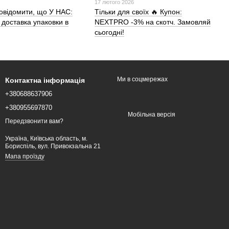
17 лютого 2026
овідомити, що У НАС:
Тільки для своїх 🔥 Купон:
доставка упаковки в
NEXTPRO -3% на скотч. Замовляй
сьогодні!
Ми в соцмережах
Контактна інформація
+380688637906
+380955697870
Мобільна версія
Передзвонити вам?
Україна, Київська область, м.
Бориспіль, вул. Привокзальна 21
Мапа проїзду