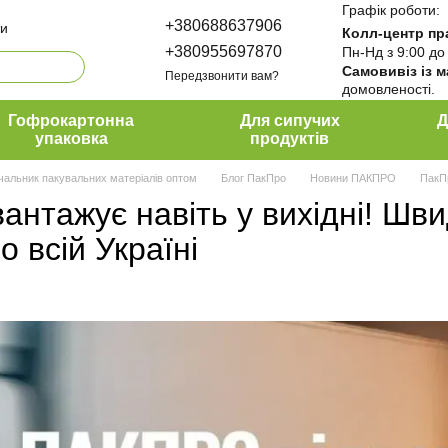
Графік роботи:
+380688637906
ти
Колл-центр пр
+380955697870
Пн-Нд з 9:00 до
Самовивіз із 
Передзвонити вам?
домовленості.
да ПакПро
ти
Гофрокартонна
Для сипучих
Д
упаковка
продуктів
чальник пакувальних матеріалів оптом
Блог ПакПро
Новини ПАКПРО
ПакПр
антажує навіть у вихідні! Шви
о всій Україні