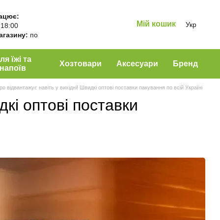
ацює:
Мій кошик
Укр
 18:00
магазину:
по
ля їжі та
Хозтовари
Аксесуари
Бренд
напоїв
о відвантажує навіть у вихідні! Швидкі оптові поставки пакування по всій Україні
дкі оптові поставки