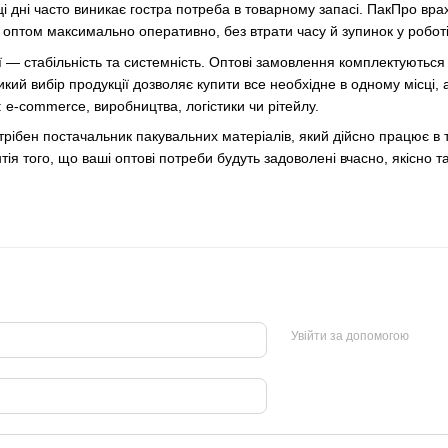
 ці дні часто виникає гостра потреба в товарному запасі. ПакПро врах
оптом максимально оперативно, без втрати часу й зупинок у роботі
 — стабільність та системність. Оптові замовлення комплектуються 
кий вибір продукції дозволяє купити все необхідне в одному місці,
: e-commerce, виробництва, логістики чи рітейлу.
рібен постачальник пакувальних матеріалів, який дійсно працює в 
ія того, що ваші оптові потреби будуть задоволені вчасно, якісно та
Увійти за допомогою