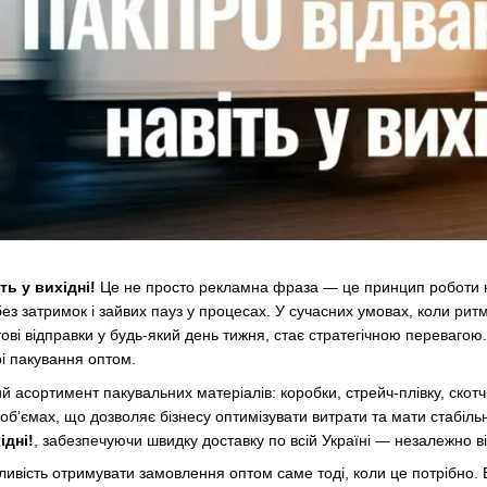
ь у вихідні!
Це не просто рекламна фраза — це принцип роботи ко
ез затримок і зайвих пауз у процесах. У сучасних умовах, коли рит
ові відправки у будь-який день тижня, стає стратегічною переваго
і пакування оптом.
асортимент пакувальних матеріалів: коробки, стрейч-плівку, скотч,
об’ємах, що дозволяє бізнесу оптимізувати витрати та мати стабіль
ідні!
, забезпечуючи швидку доставку по всій Україні — незалежно в
вість отримувати замовлення оптом саме тоді, коли це потрібно. Б