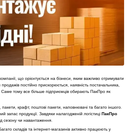
мпанії, що орієнтується на бізнеси, яким важливо отримувати
м продажів постійно прискорюється, наявність постачальника,
ю. Саме тому все більше підприємців обирають ПакПро як
 пакети, крафт, поштові пакети, наповнювачі та багато іншого.
ний запас продукції. Завдяки налагодженій логістиці
ПакПро
ід сезону чи навантаження.
агато складів та інтернет-магазинів активно працюють у