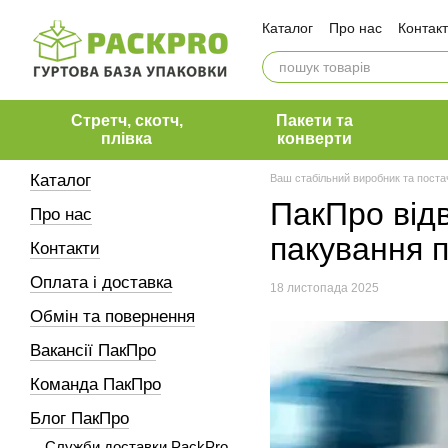
Перейти до основного контенту
Каталог
Про нас
Контак
Оплата і доставка
Обмін та повернення
Вакансії ПакПро
Коман
Блог ПакПро
Наші клієн
Стретч, скотч,
Пакети та
плівка
конверти
Каталог
Ваш стабільний виробник та поста
ПакПро відв
Про нас
пакування п
Контакти
Оплата і доставка
18 листопада 2025
Обмін та повернення
Вакансії ПакПро
Команда ПакПро
Блог ПакПро
Служби доставки PackPro