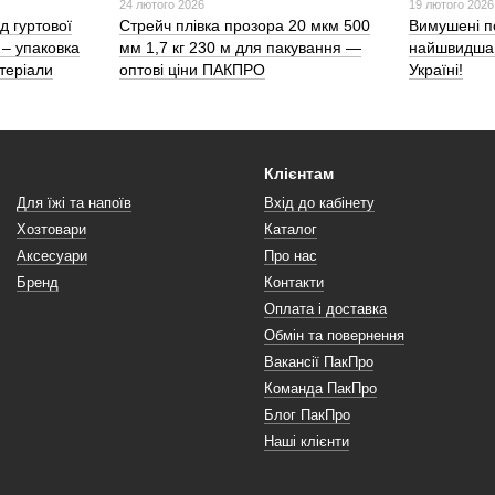
24 лютого 2026
19 лютого 2026
д гуртової
Стрейч плівка прозора 20 мкм 500
Вимушені п
– упаковка
мм 1,7 кг 230 м для пакування —
найшвидша 
теріали
оптові ціни ПАКПРО
Україні!
Клієнтам
Для їжі та напоїв
Вхід до кабінету
Хозтовари
Каталог
Аксесуари
Про нас
Бренд
Контакти
Оплата і доставка
Обмін та повернення
Вакансії ПакПро
Команда ПакПро
Блог ПакПро
Наші клієнти