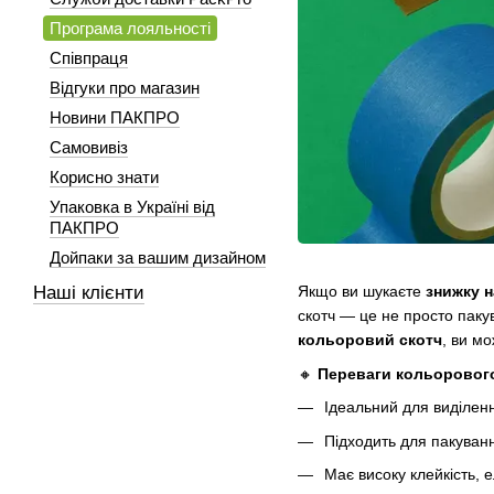
Програма лояльності
Співпраця
Відгуки про магазин
Новини ПАКПРО
Самовивіз
Корисно знати
Упаковка в Україні від
ПАКПРО
Дойпаки за вашим дизайном
Наші клієнти
Якщо ви шукаєте
знижку 
скотч — це не просто паку
кольоровий скотч
, ви м
🔸
Переваги кольорового
Ідеальний для виділенн
Підходить для пакуванн
Має високу клейкість, е