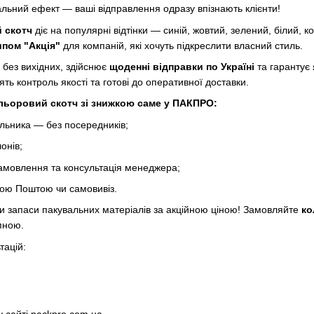
альний ефект — ваші відправлення одразу впізнають клієнти!
 скотч
діє на популярні відтінки — синій, жовтий, зелений, білий, 
ипом "Акція"
для компаній, які хочуть підкреслити власний стиль.
без вихідних, здійснює
щоденні відправки по Україні
та гарантує 
ять контроль якості та готові до оперативної доставки.
льоровий скотч зі знижкою саме у ПАКПРО:
альника — без посередників;
онів;
мовлення та консультація менеджера;
ою Поштою чи самовивіз.
и запаси пакувальних матеріалів за акційною ціною! Замовляйте
ко
пною.
тацій: