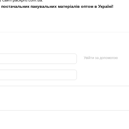
у сайті
packpro.com.ua
.
остачальник пакувальних матеріалів оптом в Україні!
Увійти за допомогою