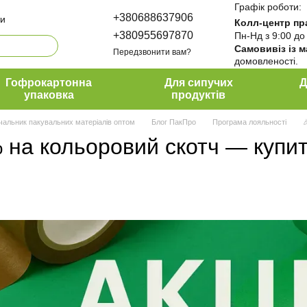
Графік роботи:
+380688637906
ти
Колл-центр пр
+380955697870
Пн-Нд з 9:00 до
Самовивіз із 
Передзвонити вам?
домовленості.
да ПакПро
ти
Гофрокартонна
Для сипучих
Д
упаковка
продуктів
чальник пакувальних матеріалів оптом
Блог ПакПро
Програма лояльності

 на кольоровий скотч — купит