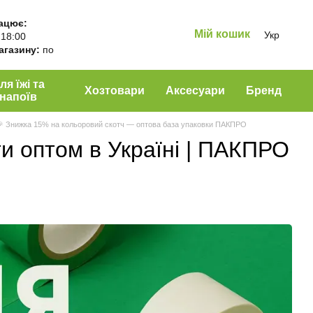
ацює:
Мій кошик
Укр
 18:00
магазину:
по
ля їжі та
Хозтовари
Аксесуари
Бренд
напоїв
 Знижка 15% на кольоровий скотч — оптова база упаковки ПАКПРО
и оптом в Україні | ПАКПРО