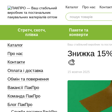
Перейти до основного контенту
Каталог
Про нас
Контак
Оплата і доставка
Обмін та повернення
Вакансії ПакПро
Коман
Блог ПакПро
Наші клієн
Стретч, скотч,
Пакети та
плівка
конверти
Каталог
Ваш стабільний виробник та поста
Знижка 15%
Про нас
🎨
Контакти
Оплата і доставка
15 жовтня 2025
Обмін та повернення
Вакансії ПакПро
Команда ПакПро
Блог ПакПро
Служби доставки PackPro