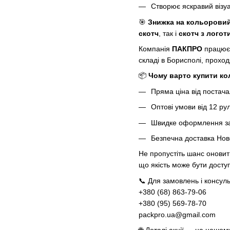
Створює яскравий візу
🎯
Знижка на кольоровий
скотч
, так і
скотч з логот
Компанія
ПАКПРО
працює 
складі в Борисполі, проход
📦
Чому варто купити ко
Пряма ціна від постач
Оптові умови від 12 рул
Швидке оформлення за
Безпечна доставка Нов
Не пропустіть шанс оновит
що якість може бути досту
📞 Для замовлень і консуль
+380 (68) 863-79-06
+380 (95) 569-78-70
packpro.ua@gmail.com