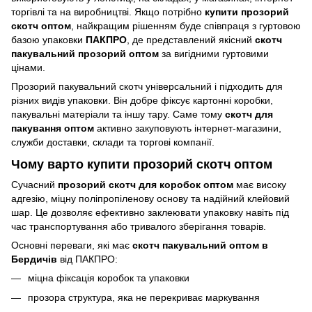
торгівлі та на виробництві. Якщо потрібно
купити
прозорий
скотч оптом
, найкращим рішенням буде співпраця з гуртовою
базою упаковки
ПАКПРО
, де представлений якісний
скотч
пакувальний прозорий оптом
за вигідними гуртовими
цінами.
Прозорий пакувальний скотч універсальний і підходить для
різних видів упаковки. Він добре фіксує картонні коробки,
пакувальні матеріали та іншу тару. Саме тому
скотч для
пакування оптом
активно закуповують інтернет-магазини,
служби доставки, склади та торгові компанії.
Чому варто купити прозорий скотч оптом
Сучасний
прозорий скотч для коробок оптом
має високу
адгезію, міцну поліпропіленову основу та надійний клейовий
шар. Це дозволяє ефективно заклеювати упаковку навіть під
час транспортування або тривалого зберігання товарів.
Основні переваги, які має
скотч пакувальний оптом
в
Бердичів
від ПАКПРО:
міцна фіксація коробок та упаковки
прозора структура, яка не перекриває маркування