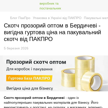
Блог ПакПро
Упаковка в Україні від ПАКПРО
Пакувальні мате
Скотч прозорий оптом в Бердичеві -
вигідна гуртова ціна на пакувальний
скотч від ПАКПРО
5 березня 2026
Скотч прозорий оптом
в Бердичеві
- один із
найпопулярніших пакувальних матеріалів для бізнесу. Його
використовують у логістиці, на складах, у магазинах, інтернет-