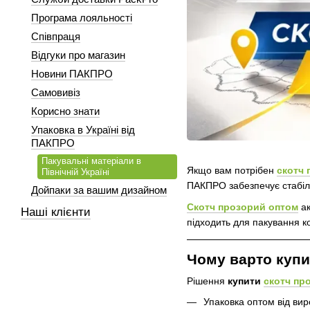
Програма лояльності
Співпраця
Відгуки про магазин
Новини ПАКПРО
Самовивіз
Корисно знати
Упаковка в Україні від
ПАКПРО
Пакувальні матеріали в
Якщо вам потрібен
скотч 
Північній Україні
ПАКПРО забезпечує стабіль
Дойпаки за вашим дизайном
Скотч прозорий оптом
ак
Наші клієнти
підходить для пакування ко
Чому варто купи
Рішення
купити
скотч пр
Упаковка оптом від ви