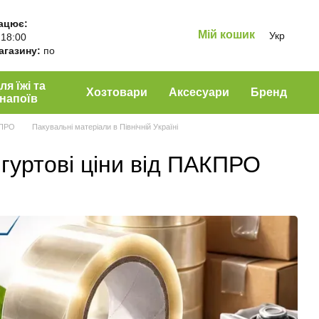
ацює:
Мій кошик
Укр
 18:00
магазину:
по
ля їжі та
Хозтовари
Аксесуари
Бренд
напоїв
КПРО
Пакувальні матеріали в Північній Україні
 гуртові ціни від ПАКПРО