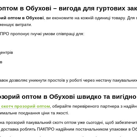
оптом в Обухові – вигода для гуртових за
рий оптом в Обухові
, ви економите на кожній одиниці товару. Для 
зменшує витрати.
ПРО пропонує гнучкі умови співпраці для:
центрів
в
вок дозволяє уникнути простоїв у роботі через нестачу пакувальних
озорий оптом в Обухові швидко та вигідно
 скотч прозорий оптом
, обирайте перевіреного партнера з надій
мальне поєднання ціни та якості.
прозорий пакувальний скотч оптом уже сьогодні, щоб забезпечити 
а доставка роблять ПАКПРО надійним постачальником упаковки в Об