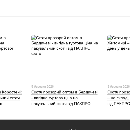
5 березня 2026
3 березня 2026
 Коростені:
Скотч прозорий оптом в Бердичеві
Скотч проз
льний скотч
- вигідна гуртова ціна на
– на складі
ро
пакувальний скотч від ПАКПРО
від ПАКПР