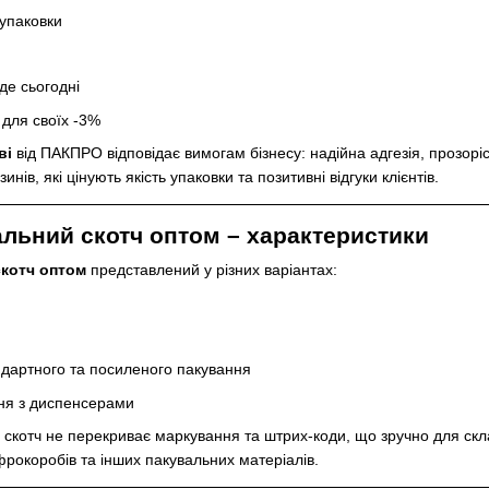
 упаковки
де сьогодні
ля своїх -3%
ві
від ПАКПРО відповідає вимогам бізнесу: надійна адгезія, прозоріс
нів, які цінують якість упаковки та позитивні відгуки клієнтів.
льний скотч оптом – характеристики
котч оптом
представлений у різних варіантах:
ндартного та посиленого пакування
ня з диспенсерами
і скотч не перекриває маркування та штрих-коди, що зручно для скл
фрокоробів та інших пакувальних матеріалів.