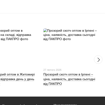
27 лютого 2026
орий оптом в Житомирі
Прозорий скотч оптом в Ірпені –
, відправка день у день
ціна, наявність, доставка сьогодні
О
від ПАКПРО