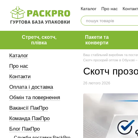
Перейти до основного контенту
Каталог
Про нас
Контак
Оплата і доставка
Обмін та повернення
Вакансії ПакПро
Коман
Блог ПакПро
Наші клієн
Стретч, скотч,
Пакети та
плівка
конверти
Каталог
Ваш стабільний виробник та поста
Скотч прозорий оптом в Обухові – 
Про нас
Скотч прозо
Контакти
26 лютого 2026
Оплата і доставка
Обмін та повернення
Вакансії ПакПро
Команда ПакПро
Блог ПакПро
Служби доставки PackPro